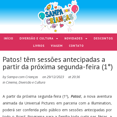
INÍCIO
DIVERSÃO E CULTURA
NOVIDADES
DESCONTOS
LIVROS
VIAGEM
CONTATO
Patos! têm sessões antecipadas a
partir da próxima segunda-feira (1°)
by
Sampa com Crianças
on
29/12/2023
at
20:36
in
Cinema
,
Diversão e Cultura
A partir da próxima segunda-feira (1º),
Patos!
, a nova aventura
animada da Universal Pictures em parceria com a Illumination,
poderá ser conferida pelo público em sessões antecipadas por
todo o Brasil. Programa para a família toda curtir nas férias, a