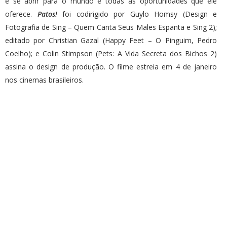
e se abrir para o mundo e todas as oportunidades que ele
oferece.
Patos!
foi codirigido por Guylo Homsy (Design e
Fotografia de Sing – Quem Canta Seus Males Espanta e Sing 2);
editado por Christian Gazal (Happy Feet – O Pinguim, Pedro
Coelho); e Colin Stimpson (Pets: A Vida Secreta dos Bichos 2)
assina o design de produção. O filme estreia em 4 de janeiro
nos cinemas brasileiros.