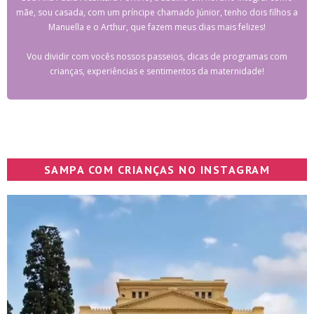
mãe, sou casada, com um príncipe chamado Júnior, tenho dois filhos a
Manuella e o Arthur, que fazem meus dias mais felizes!
Vou dividir com vocês nossos passeios, dicas de programas com
crianças, experiências e sentimentos da maternidade!
SAMPA COM CRIANÇAS NO INSTAGRAM