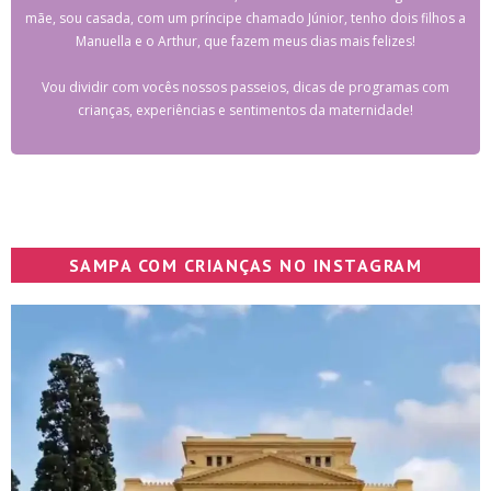
mãe, sou casada, com um príncipe chamado Júnior, tenho dois filhos a
Manuella e o Arthur, que fazem meus dias mais felizes!
Vou dividir com vocês nossos passeios, dicas de programas com
crianças, experiências e sentimentos da maternidade!
SAMPA COM CRIANÇAS NO INSTAGRAM