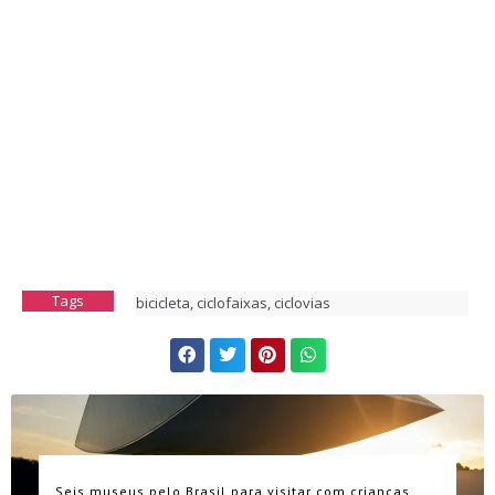
Tags
bicicleta
,
ciclofaixas
,
ciclovias
Seis museus pelo Brasil para visitar com crianças