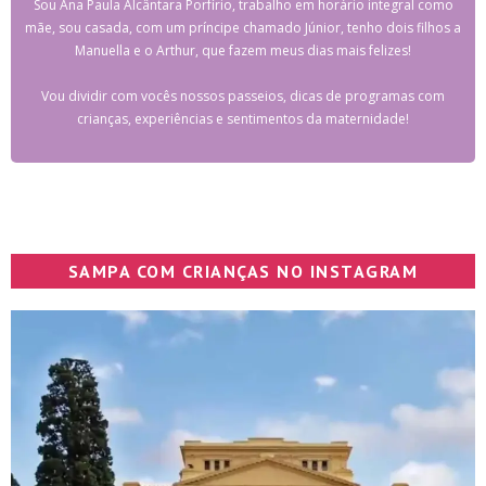
Sou Ana Paula Alcântara Porfírio, trabalho em horário integral como
mãe, sou casada, com um príncipe chamado Júnior, tenho dois filhos a
Manuella e o Arthur, que fazem meus dias mais felizes!
Vou dividir com vocês nossos passeios, dicas de programas com
crianças, experiências e sentimentos da maternidade!
SAMPA COM CRIANÇAS NO INSTAGRAM