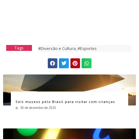
Tags
#Diversão e Cultura
,
#Esportes
Seis museus pelo Brasil para visitar com crianças
30 de dezembro de 2025