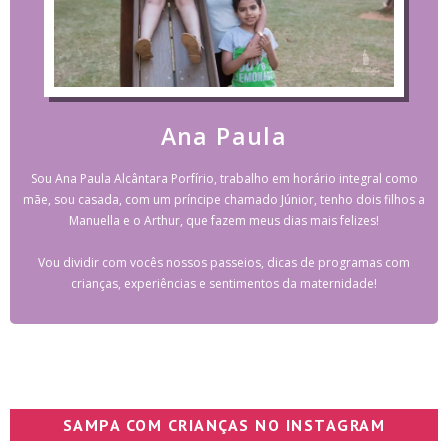
Ana Paula
Sou Ana Paula Alcântara Porfírio, trabalho em horário integral como
mãe, sou casada, com um príncipe chamado Júnior, tenho dois filhos a
Manuella e o Arthur, que fazem meus dias mais felizes!
Vou dividir com vocês nossos passeios, dicas de programas com
crianças, experiências e sentimentos da maternidade!
SAMPA COM CRIANÇAS NO INSTAGRAM