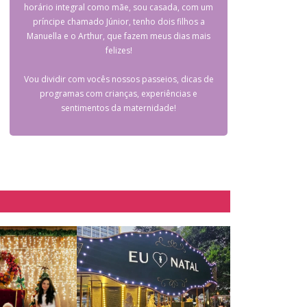
horário integral como mãe, sou casada, com um
príncipe chamado Júnior, tenho dois filhos a
Manuella e o Arthur, que fazem meus dias mais
felizes!
Vou dividir com vocês nossos passeios, dicas de
programas com crianças, experiências e
sentimentos da maternidade!