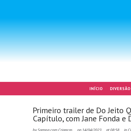
INÍCIO
DIVERSÃO
Primeiro trailer de Do Jeit
Capítulo, com Jane Fonda e 
by
Sampa com Crianças
on
14/04/2023
at
08:58
in
C