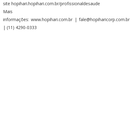
site
hopihari.hopihari.com.br/profissionaldesaude
Mais
informações:
www.hopihari.com.br
|
fale@hopiharicorp.com.br
| (11) 4290-0333