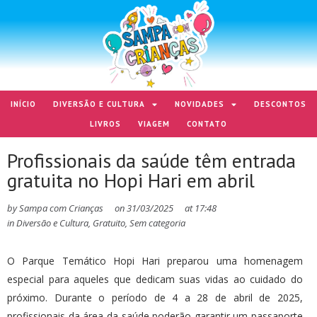
INÍCIO
DIVERSÃO E CULTURA
NOVIDADES
DESCONTOS
LIVROS
VIAGEM
CONTATO
Profissionais da saúde têm entrada
gratuita no Hopi Hari em abril
by
Sampa com Crianças
on
31/03/2025
at
17:48
in
Diversão e Cultura
,
Gratuito
,
Sem categoria
O Parque Temático Hopi Hari preparou uma homenagem
especial para aqueles que dedicam suas vidas ao cuidado do
próximo. Durante o período de 4 a 28 de abril de 2025,
profissionais da área da saúde poderão garantir um passaporte