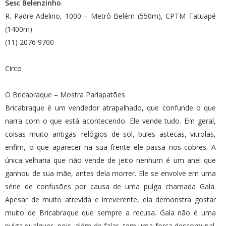
Sesc Belenzinho
R. Padre Adelino, 1000 – Metrô Belém (550m), CPTM Tatuapé
(1400m)
(11) 2076 9700
Circo
O Bricabraque – Mostra Parlapatões
Bricabraque é um vendedor atrapalhado, que confunde o que
narra com o que está acontecendo. Ele vende tudo. Em geral,
coisas muito antigas: relógios de sol, bules astecas, vitrolas,
enfim, o que aparecer na sua frente ele passa nos cobres. A
única velharia que não vende de jeito nenhum é um anel que
ganhou de sua mãe, antes dela morrer. Ele se envolve em uma
série de confusões por causa de uma pulga chamada Gala.
Apesar de muito atrevida e irreverente, ela demonstra gostar
muito de Bricabraque que sempre a recusa. Gala não é uma
pulga qualquer, pois, além de falar, tem uma força descomunal.