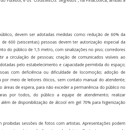
u do Futebol, e os “OSGEMEOS: Segredos”, na Pinacoteca, ambas a
 público, devem ser adotadas medidas como: redução de 60% da
de 600 (seiscentas) pessoas devem ter autorização especial da
nto do público de 1,5 metro, com sinalizações no piso; corredores
r a circulação de pessoas; criação de comunicados visíveis ao
adotadas pelo estabelecimento e capacidade permitida do espaço;
ssoas com deficiência ou dificuldade de locomoção; adoção de
u por meio de leitores óticos, sem contato manual do atendente;
 áreas de espera, para não exceder a permanência do público no
aras por todos, do público a equipe de atendimento; realizar
; além de disponibilização de álcool em gel 70% para higienização
m proibidas sessões de fotos com artistas. Apresentações podem