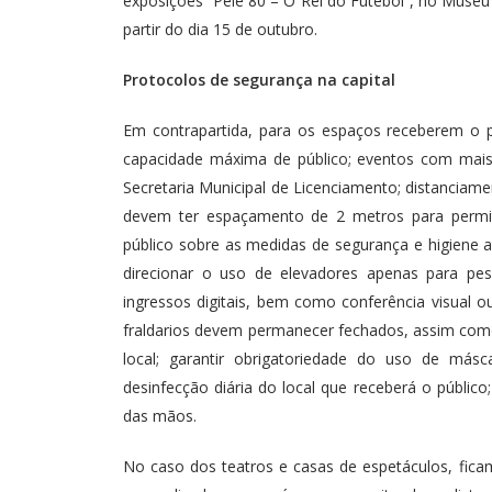
exposições “Pelé 80 – O Rei do Futebol”, no Muse
partir do dia 15 de outubro.
Protocolos de segurança na capital
Em contrapartida, para os espaços receberem o
capacidade máxima de público; eventos com mais 
Secretaria Municipal de Licenciamento; distanciame
devem ter espaçamento de 2 metros para permiti
público sobre as medidas de segurança e higiene 
direcionar o uso de elevadores apenas para pe
ingressos digitais, bem como conferência visual o
fraldarios devem permanecer fechados, assim como
local; garantir obrigatoriedade do uso de másc
desinfecção diária do local que receberá o público
das mãos.
No caso dos teatros e casas de espetáculos, fica