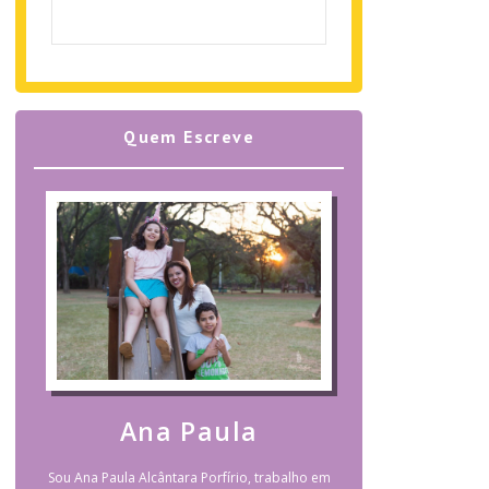
Quem Escreve
Ana Paula
Sou Ana Paula Alcântara Porfírio, trabalho em