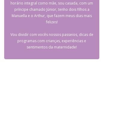
horário integral como mãe, sou casada, com um
príncipe chamado Júnior, tenho dois filhos a
Manuella e o Arthur, que fazem meus dias mais
felizes!
Vou dividir com vocês nossos passeios, dicas de
programas com crianças, experiências e
sentimentos da maternidade!