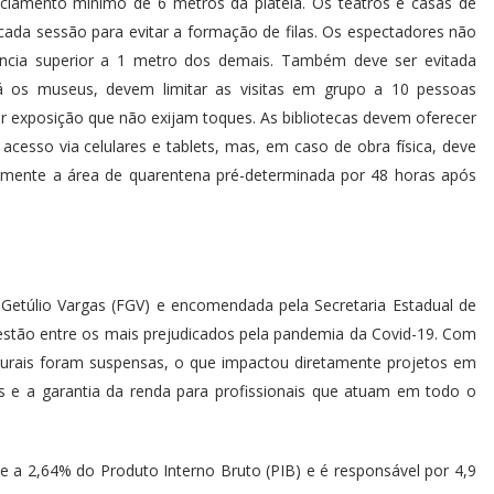
nciamento mínimo de 6 metros da plateia. Os teatros e casas de
 cada sessão para evitar a formação de filas. Os espectadores não
ncia superior a 1 metro dos demais. Também deve ser evitada
 Já os museus, devem limitar as visitas em grupo a 10 pessoas
or exposição que não exijam toques. As bibliotecas devem oferecer
acesso via celulares e tablets, mas, em caso de obra física, deve
tamente a área de quarentena pré-determinada por 48 horas após
Getúlio Vargas (FGV) e encomendada pela Secretaria Estadual de
a estão entre os mais prejudicados pela pandemia da Covid-19. Com
lturais foram suspensas, o que impactou diretamente projetos em
 e a garantia da renda para profissionais que atuam em todo o
de a 2,64% do Produto Interno Bruto (PIB) e é responsável por 4,9