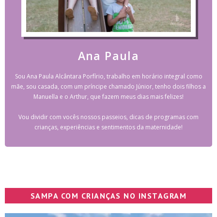
Ana Paula
Sou Ana Paula Alcântara Porfírio, trabalho em horário integral como
mãe, sou casada, com um príncipe chamado Júnior, tenho dois filhos a
Manuella e o Arthur, que fazem meus dias mais felizes!
Vou dividir com vocês nossos passeios, dicas de programas com
crianças, experiências e sentimentos da maternidade!
SAMPA COM CRIANÇAS NO INSTAGRAM