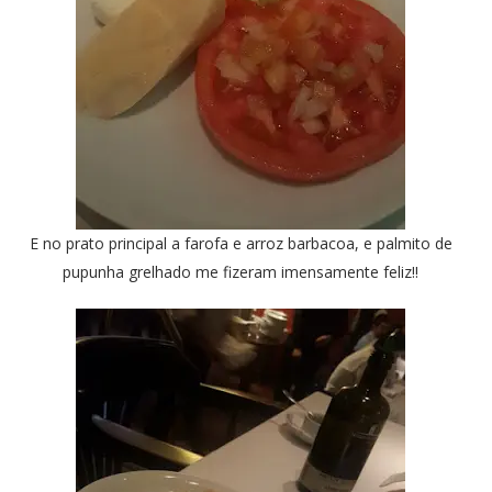
E no prato principal a farofa e arroz barbacoa, e palmito de
pupunha grelhado me fizeram imensamente feliz!!