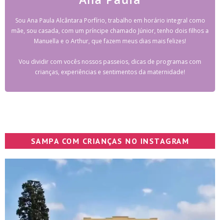
Sou Ana Paula Alcântara Porfírio, trabalho em horário integral como
mãe, sou casada, com um príncipe chamado Júnior, tenho dois filhos a
Manuella e o Arthur, que fazem meus dias mais felizes!
Vou dividir com vocês nossos passeios, dicas de programas com
crianças, experiências e sentimentos da maternidade!
SAMPA COM CRIANÇAS NO INSTAGRAM