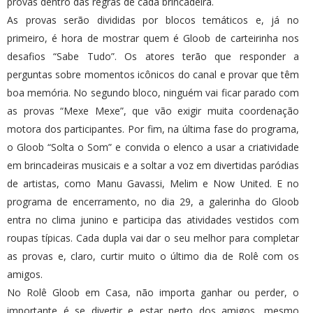
provas dentro das regras de cada brincadeira.
As provas serão divididas por blocos temáticos e, já no
primeiro, é hora de mostrar quem é Gloob de carteirinha nos
desafios “Sabe Tudo”. Os atores terão que responder a
perguntas sobre momentos icônicos do canal e provar que têm
boa memória. No segundo bloco, ninguém vai ficar parado com
as provas “Mexe Mexe”, que vão exigir muita coordenação
motora dos participantes. Por fim, na última fase do programa,
o Gloob “Solta o Som” e convida o elenco a usar a criatividade
em brincadeiras musicais e a soltar a voz em divertidas paródias
de artistas, como Manu Gavassi, Melim e Now United. E no
programa de encerramento, no dia 29, a galerinha do Gloob
entra no clima junino e participa das atividades vestidos com
roupas típicas. Cada dupla vai dar o seu melhor para completar
as provas e, claro, curtir muito o último dia de Rolê com os
amigos.
No Rolê Gloob em Casa, não importa ganhar ou perder, o
importante é se divertir e estar perto dos amigos, mesmo