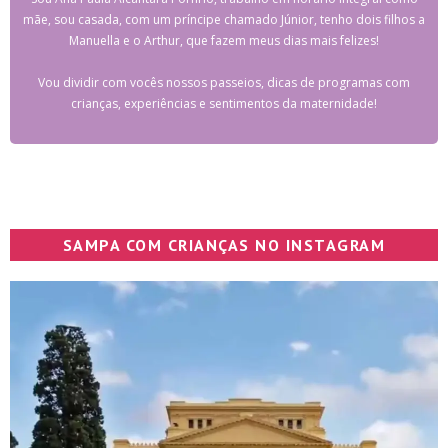
mãe, sou casada, com um príncipe chamado Júnior, tenho dois filhos a
Manuella e o Arthur, que fazem meus dias mais felizes!
Vou dividir com vocês nossos passeios, dicas de programas com
crianças, experiências e sentimentos da maternidade!
SAMPA COM CRIANÇAS NO INSTAGRAM