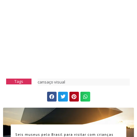
Tags
cansaço visual
Seis museus pelo Brasil para visitar com crianças