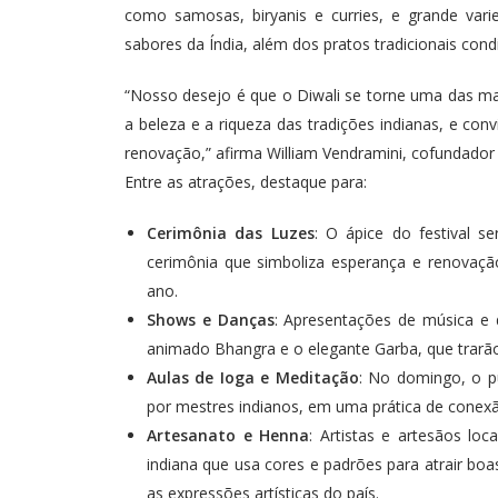
como samosas, biryanis e curries, e grande vari
sabores da Índia, além dos pratos tradicionais co
“Nosso desejo é que o Diwali se torne uma das ma
a beleza e a riqueza das tradições indianas, e con
renovação,” afirma William Vendramini, cofundado
Entre as atrações, destaque para:
Cerimônia das Luzes
: O ápice do festival 
cerimônia que simboliza esperança e renovaçã
ano.
Shows e Danças
: Apresentações de música e 
animado Bhangra e o elegante Garba, que trarã
Aulas de Ioga e Meditação
: No domingo, o p
por mestres indianos, em uma prática de conex
Artesanato e Henna
: Artistas e artesãos loc
indiana que usa cores e padrões para atrair bo
as expressões artísticas do país.