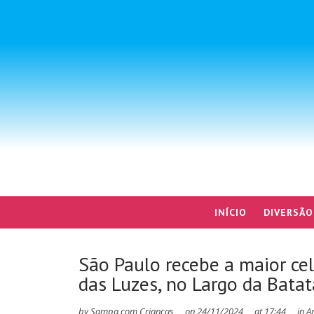
INÍCIO
DIVERSÃO
São Paulo recebe a maior cel
das Luzes, no Largo da Batat
by
Sampa com Crianças
on
24/11/2024
at
17:44
in
Ar