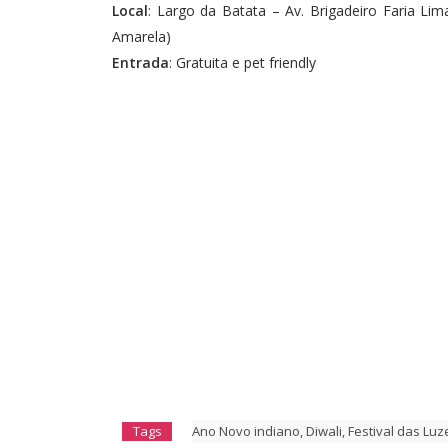
Local
: Largo da Batata – Av. Brigadeiro Faria Lim
Amarela)
Entrada
: Gratuita e pet friendly
Tags
Ano Novo indiano
,
Diwali
,
Festival das Luz