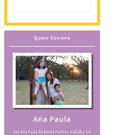
Quem Escreve
Ana Paula
Sou Ana Paula Alcântara Porfírio, trabalho em