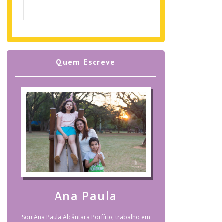
Quem Escreve
Ana Paula
Sou Ana Paula Alcântara Porfírio, trabalho em