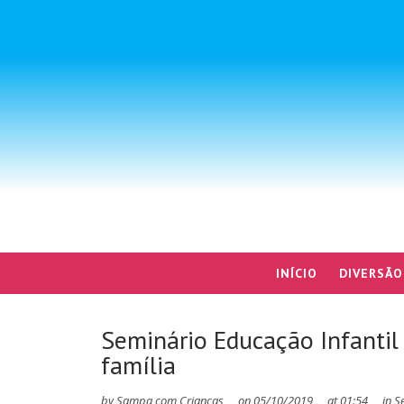
INÍCIO
DIVERSÃO
Seminário Educação Infantil
família
by
Sampa com Crianças
on
05/10/2019
at
01:54
in
S