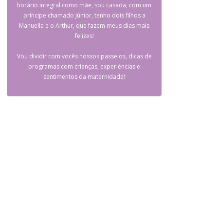
horário integral como mãe, sou casada, com um
príncipe chamado Júnior, tenho dois filhos a
Manuella e o Arthur, que fazem meus dias mais
felizes!
Vou dividir com vocês nossos passeios, dicas de
programas com crianças, experiências e
sentimentos da maternidade!