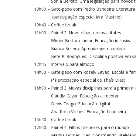
Sônia Bercito: Uma legislação para novos 
10h00 – Bate-papo com Pedro Bandeira: Literatura 
(participação especial Iara Mastine)
10h40 – Coffee break
11h00 – Painel 2: Novo olhar, novas atitutes
Wimer Bottura Júnior: Educação inclusiva
Bianca Sollero: Aprendizagem criativa
Bete P. Rodrigues: Disciplina positiva em sal
12h45 – Intervalo para almoço
14h00 – Bate-papo com Rosely Sayão: Escola e famí
(*Participação especial de Thaís Dias)
15h00 – Painel 3: Novas disciplinas para a primeira 
Cláudia Cezar: Educação alimentar
Denis Drago: Educação digital
Ana Rosa Vilches: Educação financeira
16h40 – Coffee break
17h00 – Painel 4: Filhos melhores para o mundo
Magda Gomes Dias, Construindo inteligênci