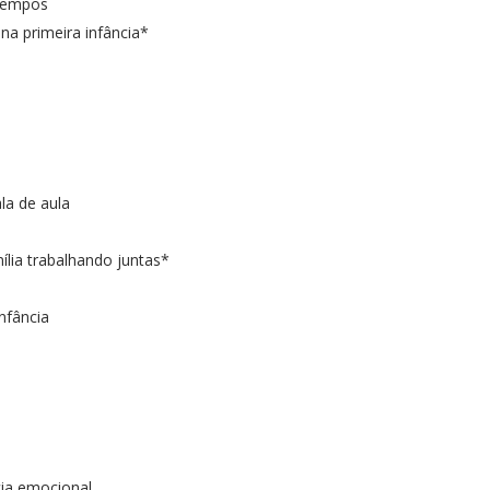
tempos
na primeira infância*
a de aula
lia trabalhando juntas*
infância
a emocional