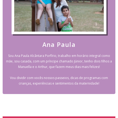
Ana Paula
Sou Ana Paula Alcântara Porfírio, trabalho em horário integral como
mãe, sou casada, com um príncipe chamado Júnior, tenho dois filhos a
Manuella e o Arthur, que fazem meus dias mais felizes!
Vou dividir com vocês nossos passeios, dicas de programas com
crianças, experiências e sentimentos da maternidade!