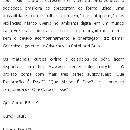
toda a vida. O projeto Crescer Sem Violência soma esforços à
sociedade brasileira ao apresentar, de forma lúdica, uma
possibilidade para trabalhar a prevenção e autoproteção às
violências infanto-juvenis no ambiente digital em um mundo
cada vez mais conectado e com uso prolongado da internet
sem o devido acompanhamento e orientação”, diz Itamar
Gonçalves, gerente de Advocacy da Childhood Brasil.
Os materiais, ​cursos online e episódios da série ficam
disponíveis em
https://www.crescersemviolencia.org.br
. O
projeto conta com mais três séries audiovisuais: “Que
Exploração É Essa?”, “Que Abuso É Esse?” e a primeira
temporada de “Que Corpo É Esse?”.
Que Corpo É Esse?
Canal Futura
Estreia: Dia 9/2