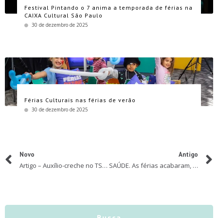
Festival Pintando o 7 anima a temporada de férias na
CAIXA Cultural São Paulo
30 de dezembro de 2025
Férias Culturais nas férias de verão
30 de dezembro de 2025
Novo
Antigo
Artigo – Auxílio-creche no TST: Os shoppings e aglomerados comerciais devem garantir local apropriado
SAÚDE. As férias acabaram, mas os problemas causados pelo verão, não. Confira dicas para manter seu filho protegido
Busca