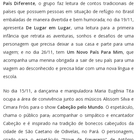
País Diferente
, o grupo faz leitura de contos tradicionais de
países que possuem pessoas em situação de refúgio no Brasil
embaladas de maneira divertida e bem humorada; no dia 19/11,
apresenta
De Lugar em Lugar
, uma leitura para a primeira
infância que retrata as aventuras, sonhos e desafios de uma
personagem que precisa deixar a sua casa e parte para uma
viagem; e no dia 26/11, tem
Um Novo País Para Mim
, que
acompanha uma menina obrigada a sair de seu país para uma
viagem ao desconhecido e precisa lidar com uma nova língua e
escola.
No dia 15/11, a dançarina e manipuladora Maria Eugênia Tita
ocupa a área de convivência junto aos músicos Alissom Silva e
Cimara Fróis para o show
Cabeção pelo Mundo
. O espetáculo,
chama o público para
,
acompanhar o simpático e encantador
Cabeção e é inspirado na tradição de bonecos cabeçudos da
cidade de São Caetano de Odivelas, no Pará. O personagem,
criado para o espetáculo “Nove de Frevereiro” de Antônio