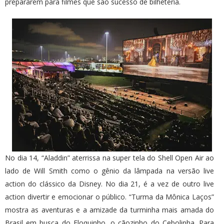
prepararem para filmes que são sucesso de bilheteria.
No dia 14, “Aladdin” aterrissa na super tela do Shell Open Air ao
lado de Will Smith como o gênio da lâmpada na versão live
action do clássico da Disney. No dia 21, é a vez de outro live
action divertir e emocionar o público. “Turma da Mônica Laços”
mostra as aventuras e a amizade da turminha mais amada do
Brasil em busca do Floquinho, o cãozinho do Cebolinha. Para