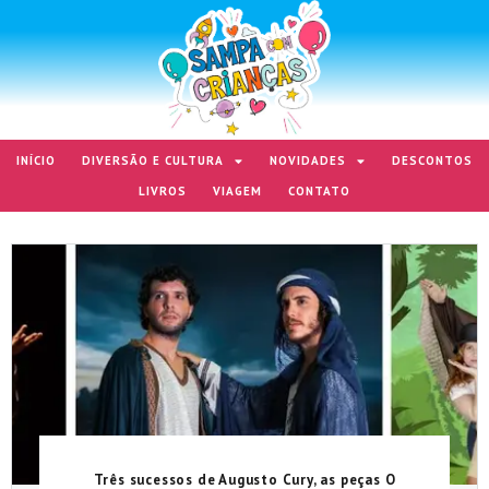
INÍCIO
DIVERSÃO E CULTURA
NOVIDADES
DESCONTOS
LIVROS
VIAGEM
CONTATO
Três sucessos de Augusto Cury, as peças O