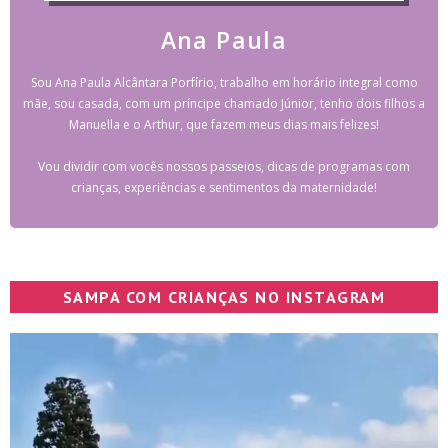
Ana Paula
Sou Ana Paula Alcântara Porfírio, trabalho em horário integral como
mãe, sou casada, com um príncipe chamado Júnior, tenho dois filhos a
Manuella e o Arthur, que fazem meus dias mais felizes!
Vou dividir com vocês nossos passeios, dicas de programas com
crianças, experiências e sentimentos da maternidade!
SAMPA COM CRIANÇAS NO INSTAGRAM