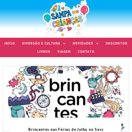
INÍCIO
DIVERSÃO E CULTURA
NOVIDADES
DESCONTOS
LIVROS
VIAGEM
CONTATO
Brincantes nas Férias de Julho no Sesc