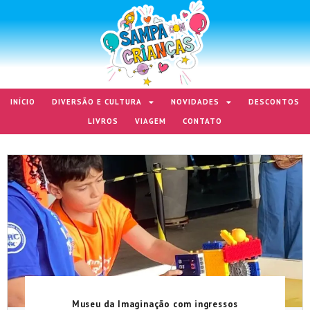
INÍCIO
DIVERSÃO E CULTURA
NOVIDADES
DESCONTOS
LIVROS
VIAGEM
CONTATO
Museu da Imaginação com ingressos