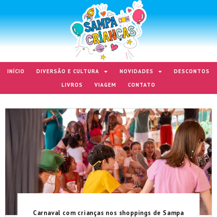
INÍCIO
DIVERSÃO E CULTURA
NOVIDADES
DESCONTOS
LIVROS
VIAGEM
CONTATO
Carnaval com crianças nos shoppings de Sampa