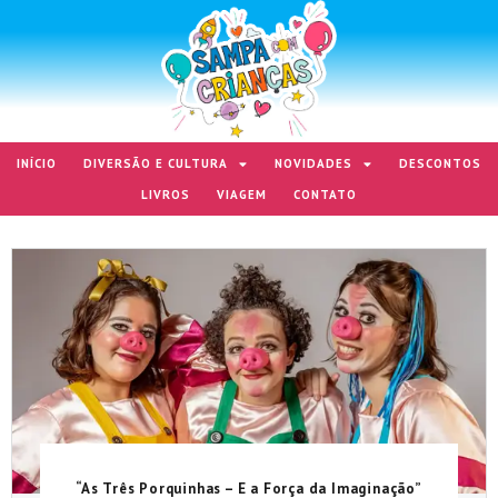
INÍCIO
DIVERSÃO E CULTURA
NOVIDADES
DESCONTOS
LIVROS
VIAGEM
CONTATO
“As Três Porquinhas – E a Força da Imaginação”