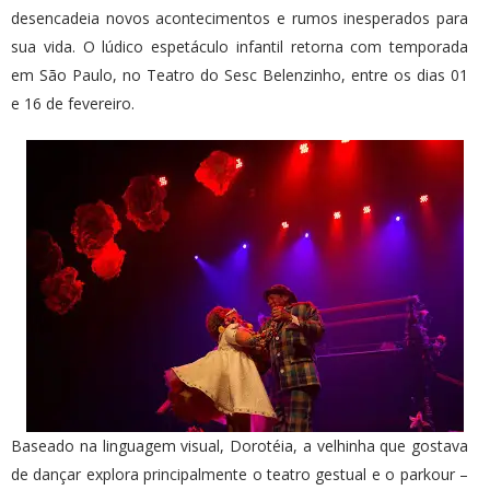
desencadeia novos acontecimentos e rumos inesperados para
sua vida. O lúdico espetáculo infantil retorna com temporada
em São Paulo, no Teatro do Sesc Belenzinho, entre os dias 01
e 16 de fevereiro.
Baseado na linguagem visual, Dorotéia, a velhinha que gostava
de dançar explora principalmente o teatro gestual e o parkour –