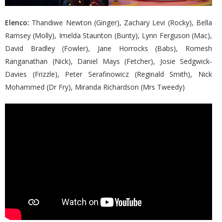
Elenco:
Thandiwe Newton (Ginger), Zachary Levi (Rocky), Bella
Ramsey (Molly), Imelda Staunton (Bunty), Lynn Ferguson (Mac),
David Bradley (Fowler), Jane Horrocks (Babs), Romesh
Ranganathan (Nick), Daniel Mays (Fetcher), Josie Sedgwick-
Davies (Frizzle), Peter Serafinowicz (Reginald Smith), Nick
Mohammed (Dr Fry), Miranda Richardson (Mrs Tweedy)