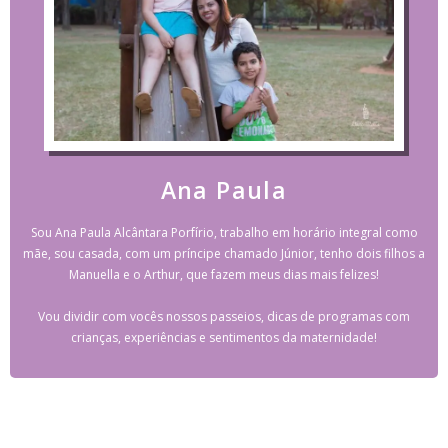
Ana Paula
Sou Ana Paula Alcântara Porfírio, trabalho em horário integral como
mãe, sou casada, com um príncipe chamado Júnior, tenho dois filhos a
Manuella e o Arthur, que fazem meus dias mais felizes!
Vou dividir com vocês nossos passeios, dicas de programas com
crianças, experiências e sentimentos da maternidade!