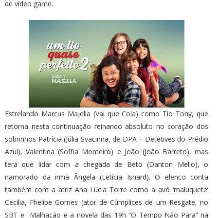
de vídeo game.
Estrelando Marcus Majella (Vai que Cola) como Tio Tony, que
retorna nesta continuação reinando absoluto no coração dos
sobrinhos Patrícia (Júlia Svacinna, de DPA – Detetives do Prédio
Azul), Valentina (Soffia Monteiro) e João (João Barreto), mas
terá que lidar com a chegada de Beto (Danton Mello), o
namorado da irmã Ângela (Letícia Isnard). O elenco conta
também com a atriz Ana Lúcia Torre como a avó ‘maluquete’
Cecilia, Fhelipe Gomes (ator de Cúmplices de um Resgate, no
SBT e Malhação e a novela das 19h “O Tempo Não Para” na