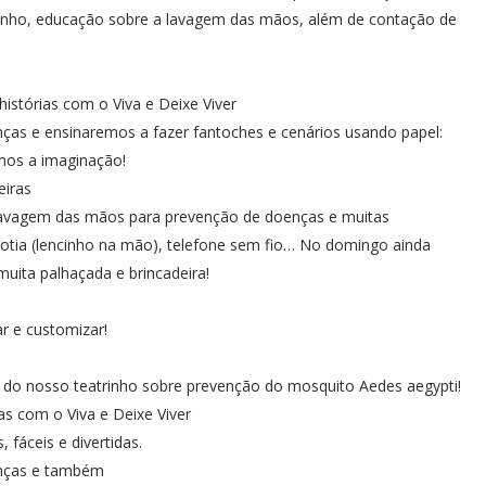
trinho, educação sobre a lavagem das mãos, além de contação de
istórias com o Viva e Deixe Viver
nças e ensinaremos a fazer fantoches e cenários usando papel:
emos a imaginação!
eiras
 lavagem das mãos para prevenção de doenças e muitas
re cotia (lencinho na mão), telefone sem fio… No domingo ainda
muita palhaçada e brincadeira!
r e customizar!
r do nosso teatrinho sobre prevenção do mosquito Aedes aegypti!
s com o Viva e Deixe Viver
 fáceis e divertidas.
anças e também