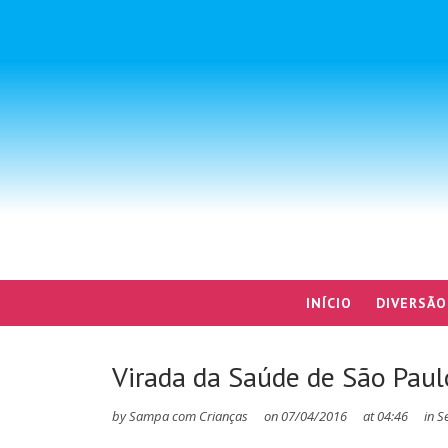
INÍCIO
DIVERSÃO
Virada da Saúde de São Pau
by
Sampa com Crianças
on
07/04/2016
at
04:46
in
S