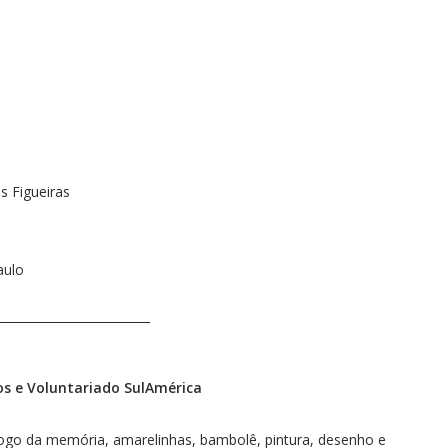
s Figueiras
aulo
_________________________
s e Voluntariado SulAmérica
jogo da memória, amarelinhas, bambolê, pintura, desenho e