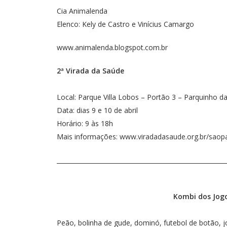
Cia Animalenda
Elenco: Kely de Castro e Vinícius Camargo
www.animalenda.blogspot.com.br
2ª Virada da Saúde
Local: Parque Villa Lobos – Portão 3 – Parquinho da
Data: dias 9 e 10 de abril
Horário: 9 às 18h
Mais informações:
www.viradadasaude.org.br/saop
________________________________________________________
Kombi dos Jogo
Peão, bolinha de gude, dominó, futebol de botão, 