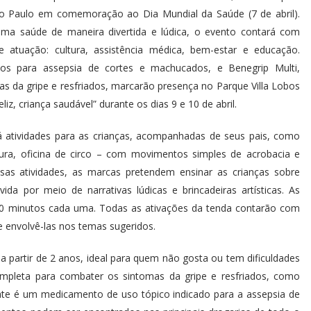
São Paulo em comemoração ao Dia Mundial da Saúde (7 de abril).
ma saúde de maneira divertida e lúdica, o evento contará com
de atuação: cultura, assistência médica, bem-estar e educação.
icos para assepsia de cortes e machucados, e Benegrip Multi,
 da gripe e resfriados, marcarão presença no Parque Villa Lobos
iz, criança saudável” durante os dias 9 e 10 de abril.
rá atividades para as crianças, acompanhadas de seus pais, como
ntura, oficina de circo – com movimentos simples de acrobacia e
sas atividades, as marcas pretendem ensinar as crianças sobre
da por meio de narrativas lúdicas e brincadeiras artísticas. As
 40 minutos cada uma. Todas as ativações da tenda contarão com
 envolvê-las nos temas sugeridos.
s a partir de 2 anos, ideal para quem não gosta ou tem dificuldades
ompleta para combater os sintomas da gripe e resfriados, como
late é um medicamento de uso tópico indicado para a assepsia de