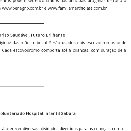
entos podem ser encontrados nas principais drogarias de todo o
e www.benegrip.com.br e www.familiamerthiolate.com.br.
_________________________
riso Saudável, Futuro Brilhante
 higiene das mãos e bucal. Serão usados dois escovódromos onde
as. Cada escovódromo comporta até 8 crianças, com duração de 8
_________________________
oluntariado Hospital Infantil Sabará
 irá oferecer diversas atividades divertidas para as crianças, como