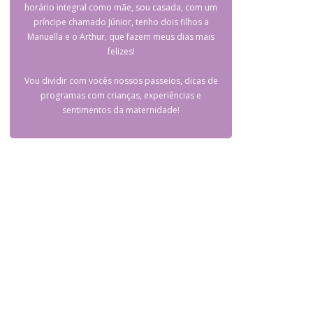
horário integral como mãe, sou casada, com um
príncipe chamado Júnior, tenho dois filhos a
Manuella e o Arthur, que fazem meus dias mais
felizes!
Vou dividir com vocês nossos passeios, dicas de
programas com crianças, experiências e
sentimentos da maternidade!