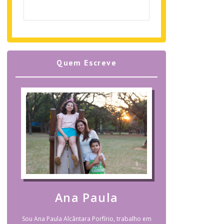
Quem Escreve
Ana Paula
Sou Ana Paula Alcântara Porfírio, trabalho em