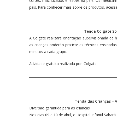
cortes, machucados e lesões na pele. Os medicam
país. Para conhecer mais sobre os produtos, acess
________________________________________________________
Tenda Colgate Sor
A Colgate realizará orientação supervisionada de
as crianças poderão praticar as técnicas ensinad
minutos a cada grupo.
Atividade gratuita realizada por: Colgate
________________________________________________________
Tenda das Crianças – V
Diversão garantida para as crianças!
Nos dias 09 e 10 de abril, o Hospital Infantil Sabará