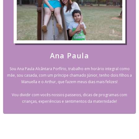
Ana Paula
Sou Ana Paula Alcântara Porfírio, trabalho em horário integral como
mãe, sou casada, com um príncipe chamado Júnior, tenho dois filhos a
Manuella e o Arthur, que fazem meus dias mais felizes!
Vou dividir com vocês nossos passeios, dicas de programas com
crianças, experiências e sentimentos da maternidade!