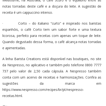
Melbourne, na Austrália, o café Scuro é o equilíbrio entre as
notas torradas deste café e a doçura do leite. A sugestão de
receita é um cappuccino intenso.
· Corto – do italiano “curto” e inspirado nos baristas
espanhóis, o café Corto tem um sabor forte e uma textura
licorosa, perfeito para receitas com apenas um toque de leite.
Quando degustado dessa forma, o café alcança notas torradas
e apimentadas.
A linha Barista Creations está disponível nas boutiques, no site
da Nespresso, no aplicativo e também pelo telefone 0800 7777
737 pelo valor de 2,50 cada cápsula. A Nespresso também
conta com um acervo de receitas e harmonizações. Confira as
sugestões da marca em
https://www.nespresso.com/recipes/br/pt/nespresso-
receitas.html.