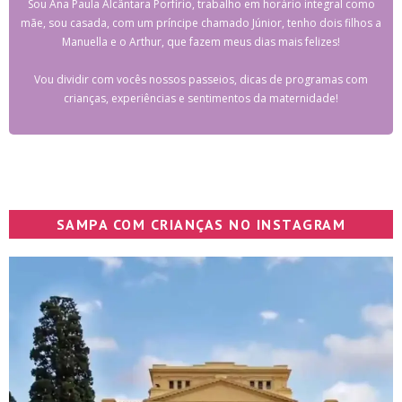
Sou Ana Paula Alcântara Porfírio, trabalho em horário integral como
mãe, sou casada, com um príncipe chamado Júnior, tenho dois filhos a
Manuella e o Arthur, que fazem meus dias mais felizes!
Vou dividir com vocês nossos passeios, dicas de programas com
crianças, experiências e sentimentos da maternidade!
SAMPA COM CRIANÇAS NO INSTAGRAM