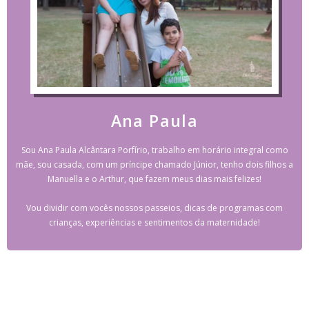
Ana Paula
Sou Ana Paula Alcântara Porfírio, trabalho em horário integral como
mãe, sou casada, com um príncipe chamado Júnior, tenho dois filhos a
Manuella e o Arthur, que fazem meus dias mais felizes!
Vou dividir com vocês nossos passeios, dicas de programas com
crianças, experiências e sentimentos da maternidade!