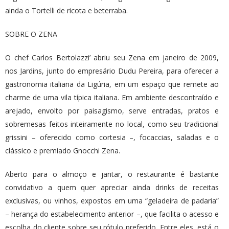
ainda o Tortelli de ricota e beterraba.
SOBRE O ZENA
O chef Carlos Bertolazzi’ abriu seu Zena em janeiro de 2009,
nos Jardins, junto do empresário Dudu Pereira, para oferecer a
gastronomia italiana da Ligúria, em um espaço que remete ao
charme de uma vila típica italiana. Em ambiente descontraído e
arejado, envolto por paisagismo, serve entradas, pratos e
sobremesas feitos inteiramente no local, como seu tradicional
grissini – oferecido como cortesia –, focaccias, saladas e o
clássico e premiado Gnocchi Zena.
Aberto para o almoço e jantar, o restaurante é bastante
convidativo a quem quer apreciar ainda drinks de receitas
exclusivas, ou vinhos, expostos em uma “geladeira de padaria”
– herança do estabelecimento anterior –, que facilita o acesso e
escolha do cliente sobre seu rótulo preferido. Entre eles, está o