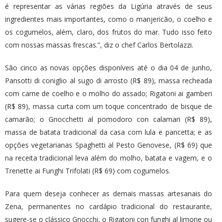
é representar as várias regiões da Ligúria através de seus
ingredientes mais importantes, como o manjericão, o coelho e
os cogumelos, além, claro, dos frutos do mar. Tudo isso feito
com nossas massas frescas.”, diz o chef Carlos Bertolazzi.
São cinco as novas opções disponíveis até o dia 04 de junho,
Pansotti di coniglio al sugo di arrosto (R$ 89), massa recheada
com carne de coelho e o molho do assado; Rigatoni ai gamberi
(R$ 89), massa curta com um toque concentrado de bisque de
camarão; o Gnocchetti al pomodoro con calamari (R$ 89),
massa de batata tradicional da casa com lula e pancetta; e as
opções vegetarianas Spaghetti al Pesto Genovese, (R$ 69) que
na receita tradicional leva além do molho, batata e vagem, e o
Trenette ai Funghi Trifolati (R$ 69) com cogumelos.
Para quem deseja conhecer as demais massas artesanais do
Zena, permanentes no cardápio tradicional do restaurante,
sugere-se o clássico Gnocchi, o Rigatoni con funghi al limone ou