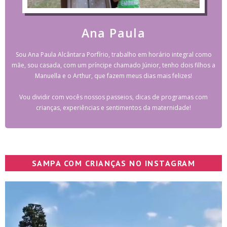
Ana Paula
Sou Ana Paula Alcântara Porfírio, trabalho em horário integral como
mãe, sou casada, com um príncipe chamado Júnior, tenho dois filhos a
Manuella e o Arthur, que fazem meus dias mais felizes!
Vou dividir com vocês nossos passeios, dicas de programas com
crianças, experiências e sentimentos da maternidade!
SAMPA COM CRIANÇAS NO INSTAGRAM