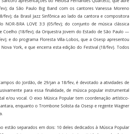
 Santoro apresentações do Heloísa Fernandes Quarteto, que abre
4/fev); da São Paulo Big Band com os cantores Vanessa Moreno
8/fev); da Brasil Jazz Sinfônica ao lado da cantora e compositora
 do NOR-BRA LOVE 3:3 (05/fev); do conjunto de música clássica
 Coelho (18/fev); da Orquestra Jovem do Estado de São Paulo —
fev); e do programa Floresta Villa-Lobos, que a Osesp apresentou
Nova York, e que encerra esta edição do Festival (18/fev). Todos
ampos do Jordão, de 29/jan a 18/fev, é devotado a atividades de
lusivamente para essa finalidade, de música popular instrumental
al e/ou vocal. O eixo Música Popular tem coordenação artístico-
lcantara, enquanto o Trombone Solista da Osesp e regente Wagner
a.
ão estão separados em dois: 10 deles dedicados à Música Popular