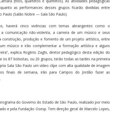
Câmara (trios, quartetos e quintetos). As atividades pedagógicas
quanto as performances desses grupos ficarão divididas entre
o Paulo (Salão Nobre — Sala São Paulo).
s, haverá cinco vivências com temas abrangentes como o
, a comunicação não-violenta, a carreira de um músico e seus
a construção, produção e fomento de um projeto artístico, entre
 um músico e irão complementar a formação artística e alguns
ra”, explica Rogério Zaghi, diretor pedagógico desta edição do
e os 87 bolsistas, ou 20 grupos, terão todas as tardes na primeira
ria Sala São Paulo um vídeo clipe com alta qualidade de imagem
os finais de semana, irão para Campos do Jordão fazer as
.
programa do Governo do Estado de São Paulo, realizado por meio
stado e pela Fundação Osesp. Tem direção geral de Marcelo Lopes,