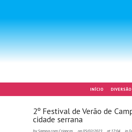
INÍCIO
DIVERSÃO
2º Festival de Verão de Cam
cidade serrana
by
Sampa com Crianças
on
05/02/2023
at
17:04
in
D