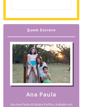
Quem Escreve
Ana Paula
Sou Ana Paula Alcântara Porfírio, trabalho em