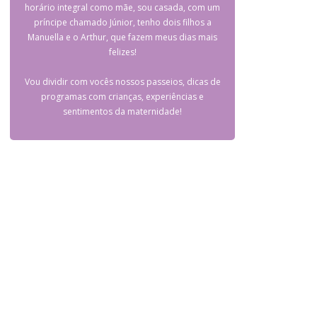
horário integral como mãe, sou casada, com um
príncipe chamado Júnior, tenho dois filhos a
Manuella e o Arthur, que fazem meus dias mais
felizes!
Vou dividir com vocês nossos passeios, dicas de
programas com crianças, experiências e
sentimentos da maternidade!