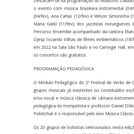
Destacam-se na programação do Auditório Claudio
o evento com música brasileira instrumental (0
(04/fev), Ana Cañas (12/fev) e Wilson Simoninha (1
Maria Gadú (11/fev); dos jazzistas noruegueses
Percorso Ensemble acompanhado da cantora Eliane
Ojesp tocando trilhas de filmes emblemáticos (18/
em 2022 na Sala São Paulo e no Carnegie Hall, em 
os concertos são gratuitos.
PROGRAMAÇÃO PEDAGÓGICA
O Módulo Pedagógico do 2º Festival de Verão de C
grupos musicais já existentes ou constituídos exc
e/ou vocal e música clássica de câmara instrument
pedagógica do trompetista e professor Daniel D’A
Polistchuk é o responsável pelo eixo Música Clássic
Os 20 grupos de bolsistas selecionados nesta ediç