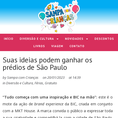
INÍCIO
DIVERSÃO E CULTURA
NOVIDADES
DESCONTOS
LIVROS
VIAGEM
CONTATO
Suas ideias podem ganhar os
prédios de São Paulo
by
Sampa com Crianças
on
20/01/2023
at
14:39
in
Diversão e Cultura
,
Férias
,
Gratuito
“Tudo começa com uma inspiração e BIC na mão”:
este é o
mote da ação de
brand experience
da BIC, criada em conjunto
com a MKT House. A marca convida o público a expressar toda
a sua criatividade e compartilhá-la com a cidade de São Paulo.