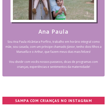
Ana Paula
Sou Ana Paula Alcântara Porfírio, trabalho em horário integral como
mãe, sou casada, com um príncipe chamado Júnior, tenho dois filhos a
Manuella e o Arthur, que fazem meus dias mais felizes!
Vou dividir com vocês nossos passeios, dicas de programas com
crianças, experiências e sentimentos da maternidade!
SAMPA COM CRIANÇAS NO INSTAGRAM