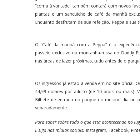
“coma à vontade” também contará com novos favori
plantas e um sanduíche de café da manhã exclu
Enquanto desfrutam de sua refeição, Peppa e sua t
O “Café da manhã com a Peppa” é a experiência
passeio exclusivo na montanha-russa do Daddy Pi
nas áreas de lazer próximas, tudo antes de o parque
Os ingressos já estão à venda em no
site oficial
. O
44,99 dólares por adulto (de 10 anos ou mais). 
Bilhete de entrada no parque no mesmo dia ou p
separadamente.
Para saber sobre tudo o que está acontecendo no lug
E siga nas mídias sociais:
Instagram
,
Facebook
,
Pint