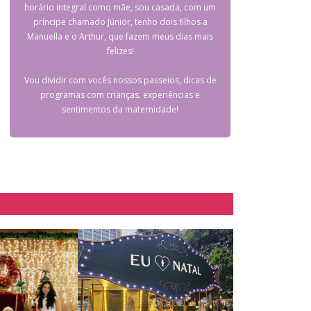
horário integral como mãe, sou casada, com um
príncipe chamado Júnior, tenho dois filhos a
Manuella e o Arthur, que fazem meus dias mais
felizes!
Vou dividir com vocês nossos passeios, dicas de
programas com crianças, experiências e
sentimentos da maternidade!