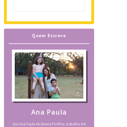
Quem Escreve
Ana Paula
Sou Ana Paula Alcântara Porfírio, trabalho em