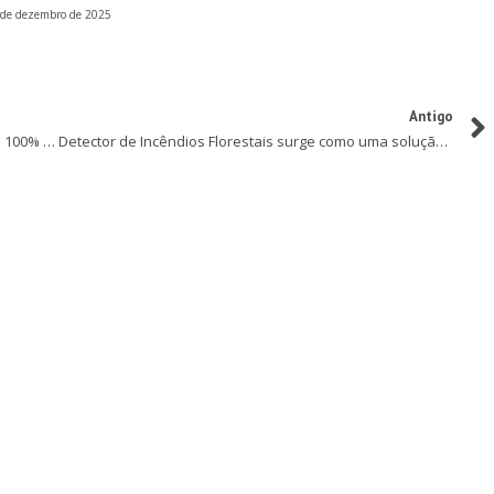
 de dezembro de 2025
Antigo
The Town 2023: Cidade da Música terá aço Gerdau 100% reciclável
Detector de Incêndios Florestais surge como uma solução vital para auxiliar a Defesa Civil no combate aos incêndios florestais