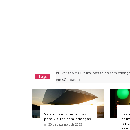
#Diversão e Cultura
,
passeios com crianç
Tags
em são paulo
Seis museus pelo Brasil
Fest
para visitar com crianças
anim
féri
30 de dezembro de 2025
São 