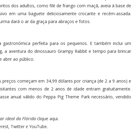
tos dos adultos, como filé de frango com maçã, aveia à base de
sivo em uma baguete deliciosamente crocante e recém-assada.
urma dará o ar da graça para abraços e fotos.
 gastronómica perfeita para os pequenos. E também inclui um
g, a aventura do dinossauro Grampy Rabbit e tempo para brincar
 abrir ao público.
s preços começam em 34,99 dólares por criança (de 2 a 9 anos) e
Visitantes com menos de 2 anos de idade entram gratuitamente.
asse anual válido do Peppa Pig Theme Park necessário, vendido
ar ideal da Flórida
clique aqui
.
erest
,
Twitter
e
YouTube
.