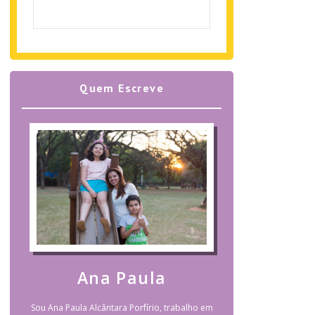
Quem Escreve
Ana Paula
Sou Ana Paula Alcântara Porfírio, trabalho em