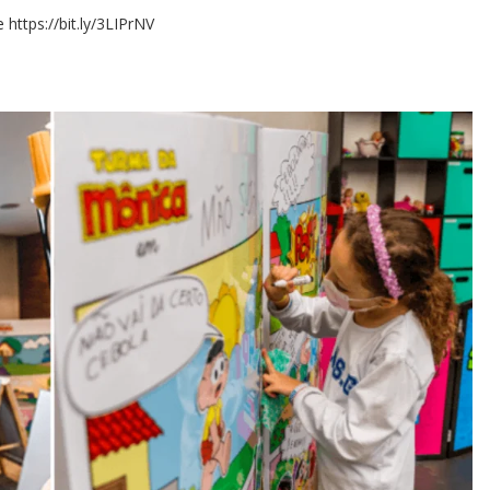
se
https://bit.ly/3LIPrNV