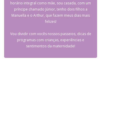
horário integral como mãe, sou casada, com um
príncipe chamado Júnior, tenho dois filhos a
Manuella e o Arthur, que fazem meus dias mais
felizes!
Vou dividir com vocês nossos passeios, dicas de
programas com crianças, experiências e
sentimentos da maternidade!