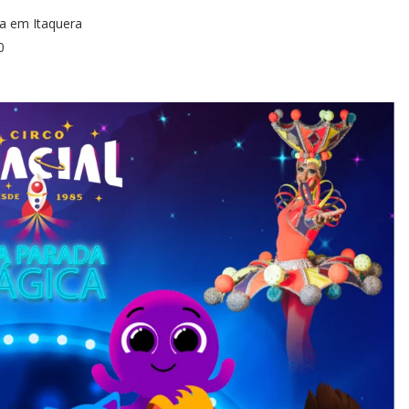
a em Itaquera
0