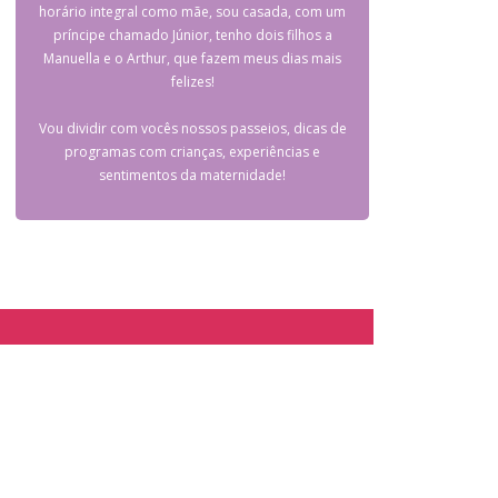
horário integral como mãe, sou casada, com um
príncipe chamado Júnior, tenho dois filhos a
Manuella e o Arthur, que fazem meus dias mais
felizes!
Vou dividir com vocês nossos passeios, dicas de
programas com crianças, experiências e
sentimentos da maternidade!