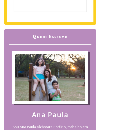
Quem Escreve
Ana Paula
Sou Ana Paula Alcântara Porfírio, trabalho em