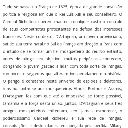
Tudo se passa na França de 1625, época de grande convulsão
política e religiosa em que o Rei Luís XIII e seu conselheiro, O
Cardeal Richellieu, querem manter a qualquer custo o controle
de seus compatriotas protestantes na defesa dos interesses
franceses. Neste contexto, D’Artagnan, um jovem provinciano,
sai de sua terra natal no Sul da França em direção a Paris com
o intuito de se tornar um fiel mosqueteiro do rei. No entanto,
antes de atingir seu objetivo, muitas peripécias acontecem,
obrigando o jovem gascão a lidar com toda sorte de intrigas,
romances e segredos que alteram inesperadamente a história.
O perigo é constante neste universo de espiões e delatores,
mas ao juntar-se aos mosqueteiros Athos, Porthos e Aramis,
D’Artagnan faz com que até o impossível se torne possível,
tamanha é a força desta união. Juntos, D’Artagnan e seus três
amigos mosqueteiros enfrentam, sem jamais esmorecer, o
poderosíssimo Cardeal Richelieu e sua rede de intrigas,
conspirações e deslealdades, encabeçada pela pérfida Milady.