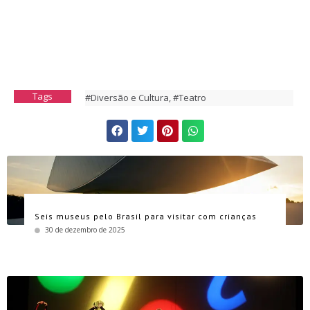
Tags
#Diversão e Cultura
,
#Teatro
Seis museus pelo Brasil para visitar com crianças
30 de dezembro de 2025