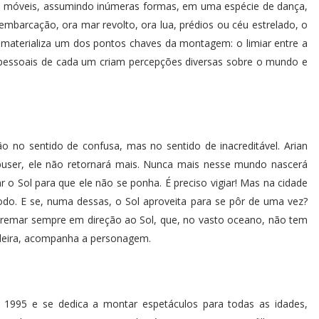
s móveis, assumindo inúmeras formas, em uma espécie de dança,
mbarcação, ora mar revolto, ora lua, prédios ou céu estrelado, o
 materializa um dos pontos chaves da montagem: o limiar entre a
 pessoais de cada um criam percepções diversas sobre o mundo e
o no sentido de confusa, mas no sentido de inacreditável. Arian
user, ele não retornará mais. Nunca mais nesse mundo nascerá
 o Sol para que ele não se ponha. É preciso vigiar! Mas na cidade
do. E se, numa dessas, o Sol aproveita para se pôr de uma vez?
 remar sempre em direção ao Sol, que, no vasto oceano, não tem
udeira, acompanha a personagem.
m 1995 e se dedica a montar espetáculos para todas as idades,