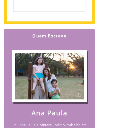
Quem Escreve
Ana Paula
Sou Ana Paula Alcântara Porfírio, trabalho em