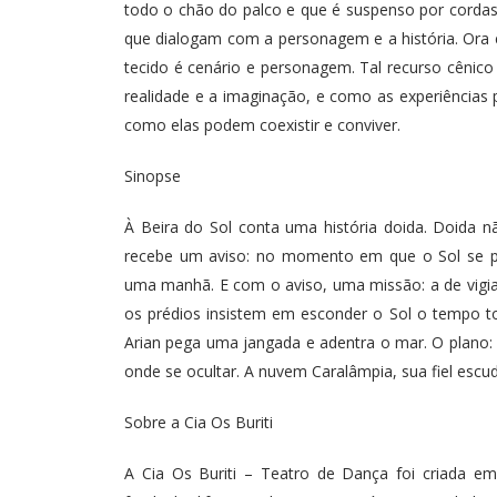
todo o chão do palco e que é suspenso por corda
que dialogam com a personagem e a história. Ora e
tecido é cenário e personagem. Tal recurso cênico
realidade e a imaginação, e como as experiências
como elas podem coexistir e conviver.
Sinopse
À Beira do Sol conta uma história doida. Doida nã
recebe um aviso: no momento em que o Sol se p
uma manhã. E com o aviso, uma missão: a de vigiar
os prédios insistem em esconder o Sol o tempo to
Arian pega uma jangada e adentra o mar. O plano:
onde se ocultar. A nuvem Caralâmpia, sua fiel esc
Sobre a Cia Os Buriti
A Cia Os Buriti – Teatro de Dança foi criada e