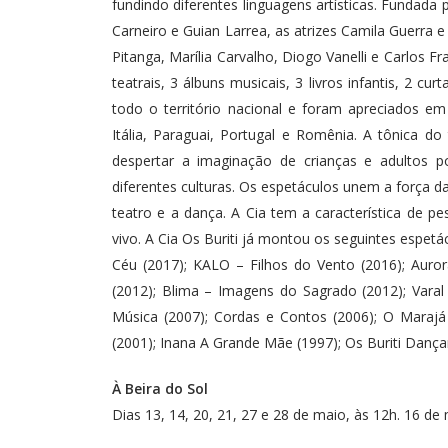
fundindo diferentes linguagens artísticas. Fundada
Carneiro e Guian Larrea, as atrizes Camila Guerra 
Pitanga, Marília Carvalho, Diogo Vanelli e Carlos F
teatrais, 3 álbuns musicais, 3 livros infantis, 2 cu
todo o território nacional e foram apreciados em
Itália, Paraguai, Portugal e Romênia. A tônica do
despertar a imaginação de crianças e adultos p
diferentes culturas. Os espetáculos unem a força da
teatro e a dança. A Cia tem a característica de pe
vivo. A Cia Os Buriti já montou os seguintes espetá
Céu (2017); KALO – Filhos do Vento (2016); Auror
(2012); Blima – Imagens do Sagrado (2012); Varal 
Música (2007); Cordas e Contos (2006); O Marajá
(2001); Inana A Grande Mãe (1997); Os Buriti Dan
À Beira do Sol
Dias 13, 14, 20, 21, 27 e 28 de maio, às 12h. 16 de