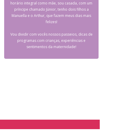
horário integral como mãe, sou casada, com um
príncipe chamado Júnior, tenho dois filhos a
Manuella e o Arthur, que fazem meus dias mais
felizes!
Vou dividir com vocês nossos passeios, dicas de
programas com crianças, experiências e
sentimentos da maternidade!