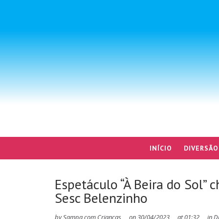
INÍCIO
DIVERSÃO
Espetáculo “À Beira do Sol”
Sesc Belenzinho
by
Sampa com Crianças
on
30/04/2023
at
01:32
in
D