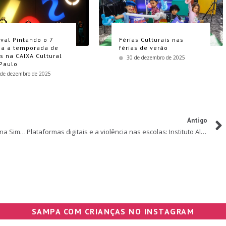
ival Pintando o 7
Férias Culturais nas
a a temporada de
férias de verão
as na CAIXA Cultural
30 de dezembro de 2025
Paulo
 de dezembro de 2025
Antigo
Totoy e UNICEF se unem e criam a campanha “Vacina Sim! Vacina Agora!” para alertar sobre vacinação infantil
Plataformas digitais e a violência nas escolas: Instituto Alana notifica Twitter e Discord
SAMPA COM CRIANÇAS NO INSTAGRAM