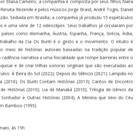
 por Eliana Carneiro, a companhia é composta por seus filhos Naira
e Renata Rezende e pelos músicos Jorge Brasil, André Togni, Daniel
razão. Sediada em Brasília, a companhia já produziu 15 espetáculos
rtas e uma série de 12 videoclipes. Seus trabalhos já circularam por
 países como Alemanha, Áustria, Espanha, França, Grécia, Índia,
 trabalho da Cia Os Buriti é o gesto e o movimento. O intuito é
or meio de histórias autorais baseadas na tradição popular de
 cadência narrativa a uma fisicalidade que rompe barreiras entre o
squisar e de criar trilhas sonoras originais que são executadas ao
culos: À Beira do Sol (2022); Depois do Silêncio (2021); Lampião no
a (2016); Os Buriti Contam Histórias (2013); Cantos de Encontro
de Histórias (2010); Lia de Manaká (2010); Trilogia de Gênios da
 Sonhador e Outras Histórias (2004); A Menina que Veio do Céu
çam Bamboo (1995).
 maio, às 15h