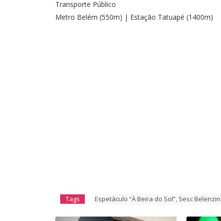
Transporte Público
Metro Belém (550m) | Estação Tatuapé (1400m)
Tags
Espetáculo “À Beira do Sol”
,
Sesc Belenzi