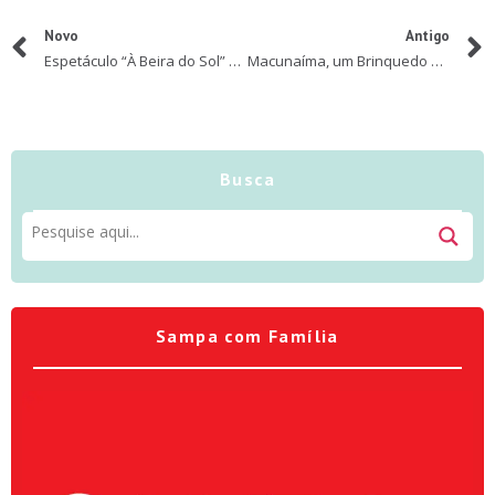
Novo
Antigo
Espetáculo “À Beira do Sol” chega a São Paulo para temporada no Sesc Belenzinho
Macunaíma, um Brinquedo adapta obra clássica da literatura brasileira para espetáculo que mescla teatro e contação de histórias
Busca
Sampa com Família