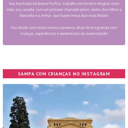
Sou Ana Paula Alcântara Porfírio, trabalho em horário integral como
mãe, sou casada, com um príncipe chamado Júnior, tenho dois filhos a
Manuella e o Arthur, que fazem meus dias mais felizes!
Vou dividir com vocês nossos passeios, dicas de programas com
crianças, experiências e sentimentos da maternidade!
SAMPA COM CRIANÇAS NO INSTAGRAM