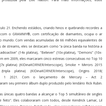
culo 21. Enchendo estádios, criando hinos e quebrando recordes a
o com o GRAMMY®, com certificação de diamantes, ocupa o ar
do mundo. Com vendas acumuladas de 66 milhões equivalentes de
es de streams, eles se destacam como “a única banda na história a
ioactive” (14x platina), “Believer” (10x-platina), “Demons” (10x-
iram em 2009, eles marcaram cinco estreias consecutivas no Top 10
(7x platina) (KIDinaKORNER/Interscope), Smoke + Mirrors
2015
(tripla platina) (KIDinaKORNER/Interscope), Origins
2018
(
Act 1
2021
. Com o lançamento de Mercury – Act 2
am seu primeiro álbum duplo produzido pelo lendário Rick Rubin.
 únicas quatro bandas a alcançar o Top 5 simultâneo de singles
se feito”. Eles colaboraram com todos, desde Kendrick Lamar, Lil