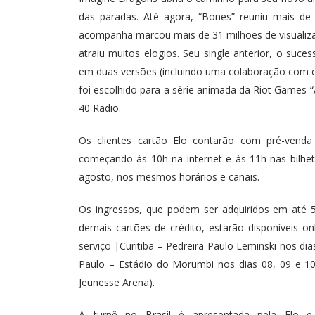
das paradas. Até agora, “Bones” reuniu mais d
acompanha marcou mais de 31 milhões de visualiza
atraiu muitos elogios. Seu single anterior, o suc
em duas versões (incluindo uma colaboração com o 
foi escolhido para a série animada da Riot Games 
40 Radio.
Os clientes cartão Elo contarão com pré-venda
começando às 10h na internet e às 11h nas bilhete
agosto, nos mesmos horários e canais.
Os ingressos, que podem ser adquiridos em até 5
demais cartões de crédito, estarão disponíveis onl
serviço |Curitiba – Pedreira Paulo Leminski nos dia
Paulo – Estádio do Morumbi nos dias 08, 09 e 10/0
Jeunesse Arena).
A turnê no Brasil é apresentada pela Elo e 