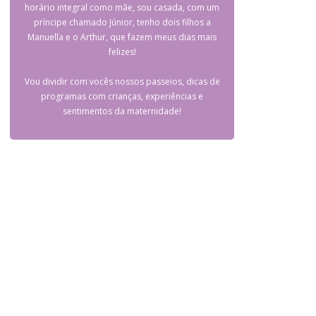
horário integral como mãe, sou casada, com um
príncipe chamado Júnior, tenho dois filhos a
Manuella e o Arthur, que fazem meus dias mais
felizes!
Vou dividir com vocês nossos passeios, dicas de
programas com crianças, experiências e
sentimentos da maternidade!