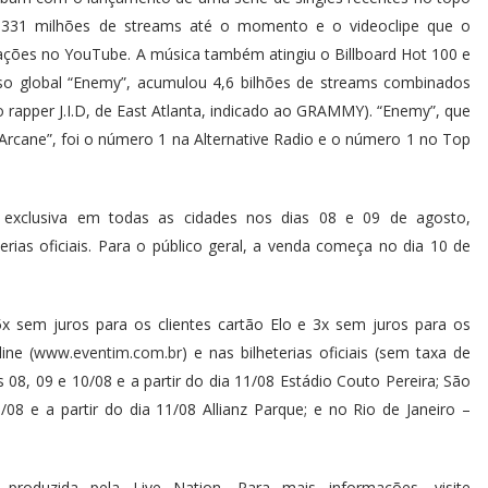
e 331 milhões de streams até o momento e o videoclipe que o
ções no YouTube. A música também atingiu o Billboard Hot 100 e
esso global “Enemy”, acumulou 4,6 bilhões de streams combinados
rapper J.I.D, de East Atlanta, indicado ao GRAMMY). “Enemy”, que
“Arcane”, foi o número 1 na Alternative Radio e o número 1 no Top
 exclusiva em todas as cidades nos dias 08 e 09 de agosto,
rias oficiais. Para o público geral, a venda começa no dia 10 de
x sem juros para os clientes cartão Elo e 3x sem juros para os
ine (
www.eventim.com.br
) e nas bilheterias oficiais (sem taxa de
s 08, 09 e 10/08 e a partir do dia 11/08 Estádio Couto Pereira; São
8 e a partir do dia 11/08 Allianz Parque; e no Rio de Janeiro –
produzida pela Live Nation. Para mais informações, visite