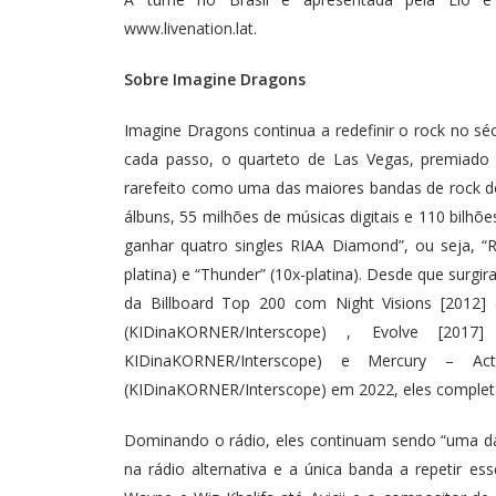
www.livenation.lat
.
Sobre Imagine Dragons
Imagine Dragons continua a redefinir o rock no sé
cada passo, o quarteto de Las Vegas, premiad
rarefeito como uma das maiores bandas de rock 
álbuns, 55 milhões de músicas digitais e 110 bilhõ
ganhar quatro singles RIAA Diamond”, ou seja, “Rad
platina) e “Thunder” (10x-platina). Desde que surg
da Billboard Top 200 com Night Visions [2012] 
(KIDinaKORNER/Interscope) , Evolve [2017] 
KIDinaKORNER/Interscope) e Mercury – 
(KIDinaKORNER/Interscope) em 2022, eles completar
Dominando o rádio, eles continuam sendo “uma das
na rádio alternativa e a única banda a repetir es