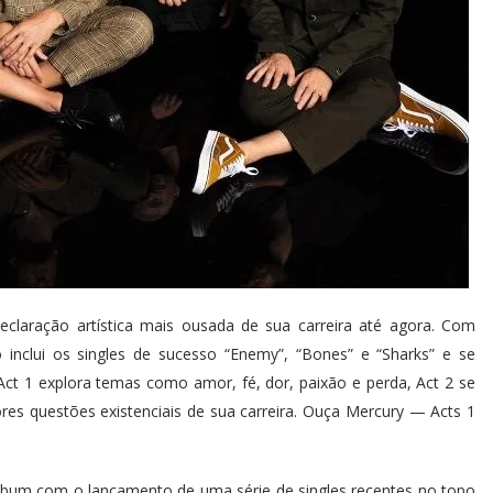
eclaração artística mais ousada de sua carreira até agora. Com
 inclui os singles de sucesso “Enemy”, “Bones” e “Sharks” e se
ct 1 explora temas como amor, fé, dor, paixão e perda, Act 2 se
ores questões existenciais de sua carreira. Ouça Mercury — Acts 1
lbum com o lançamento de uma série de singles recentes no topo