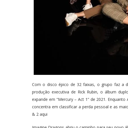
Com o disco épico de 32 faixas, o grupo faz a d
produção executiva de Rick Rubin, o álbum duplo
expande em “Mercury – Act 1” de 2021. Enquanto A
concentra em classificar a perda pessoal e as mai
& 2 aqui
Imagine Dragons abriu o caminho para seu novo á