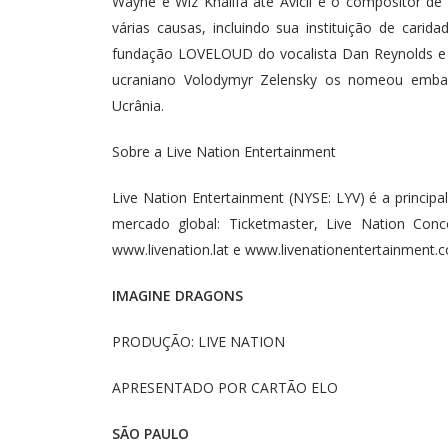
Wayne e Wiz Khalifa até Avicii e o compositor de
várias causas, incluindo sua instituição de carid
fundação LOVELOUD do vocalista Dan Reynolds e 
ucraniano Volodymyr Zelensky os nomeou embai
Ucrânia.
Sobre a Live Nation Entertainment
Live Nation Entertainment (NYSE: LYV) é a princi
mercado global: Ticketmaster, Live Nation Conc
www.livenation.lat e www.livenationentertainment.
IMAGINE DRAGONS
PRODUÇÃO: LIVE NATION
APRESENTADO POR CARTÃO ELO
SÃO PAULO