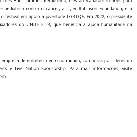
 filmes Hans Zimmer. Retribuindo, eles arrecadaram milhões para
ade pediátrica contra o câncer, a Tyler Robinson Foundation, e a
o festival em apoio à juventude LGBTQ+. Em 2022, o presidente
xadores do UNITED 24, que beneficia a ajuda humanitária na
pal empresa de entretenimento no mundo, composta por líderes do
erts e Live Nation Sponsorship. Para mais informações, visite
com.