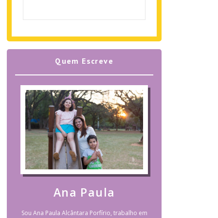
Quem Escreve
Ana Paula
Sou Ana Paula Alcântara Porfírio, trabalho em