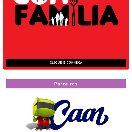
CLIQUE E CONHEÇA
Parceiros