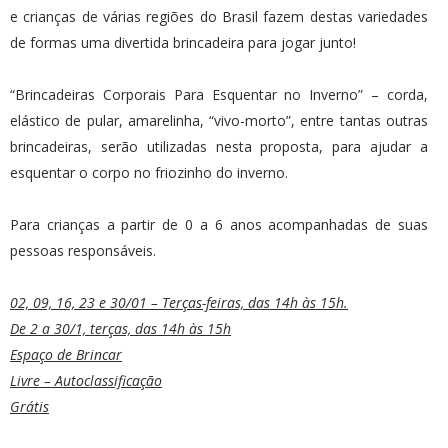
e crianças de várias regiões do Brasil fazem destas variedades
de formas uma divertida brincadeira para jogar junto!
“Brincadeiras Corporais Para Esquentar no Inverno” – corda,
elástico de pular, amarelinha, “vivo-morto”, entre tantas outras
brincadeiras, serão utilizadas nesta proposta, para ajudar a
esquentar o corpo no friozinho do inverno.
Para crianças a partir de 0 a 6 anos acompanhadas de suas
pessoas responsáveis.
02, 09, 16, 23 e 30/01 – Terças-feiras, das 14h às 15h.
De 2 a 30/1, terças, das 14h às 15h
Espaço de Brincar
Livre – Autoclassificação
Grátis