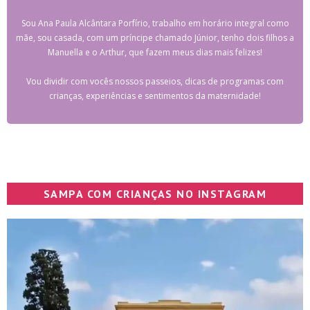
Sou Ana Paula Alcântara Porfírio, trabalho em horário integral como
mãe, sou casada, com um príncipe chamado Júnior, tenho dois filhos a
Manuella e o Arthur, que fazem meus dias mais felizes!
Vou dividir com vocês nossos passeios, dicas de programas com
crianças, experiências e sentimentos da maternidade!
SAMPA COM CRIANÇAS NO INSTAGRAM