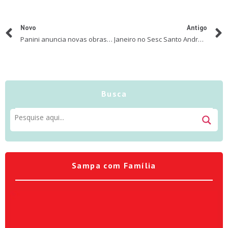
Novo
Antigo
Panini anuncia novas obras de Turma da Mônica, Disney, Star Wars e outros títulos para março
Janeiro no Sesc Santo André: um universo de atividades para preencher os dias com diversão e aprendizado
Busca
Sampa com Família