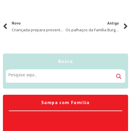
Novo
Antigo
Criançada prepara presente de Dia das Mães em edição especial do “Diversão no Villa” do Shopping VillaLobos
Os palhaços da Família Burg convidam o público para espetáculo no Sesc Santana
Busca
Sampa com Família