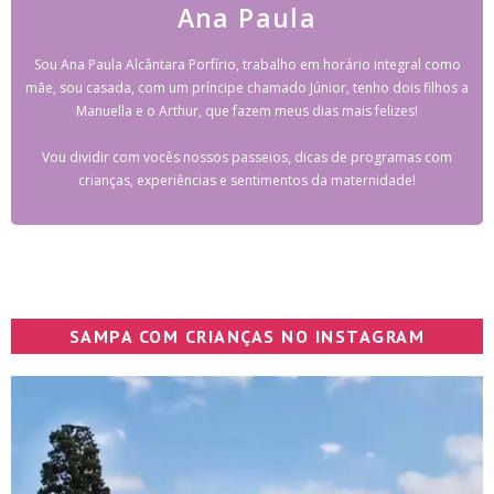
Ana Paula
Sou Ana Paula Alcântara Porfírio, trabalho em horário integral como
mãe, sou casada, com um príncipe chamado Júnior, tenho dois filhos a
Manuella e o Arthur, que fazem meus dias mais felizes!
Vou dividir com vocês nossos passeios, dicas de programas com
crianças, experiências e sentimentos da maternidade!
SAMPA COM CRIANÇAS NO INSTAGRAM