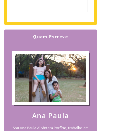
Quem Escreve
Ana Paula
Sou Ana Paula Alcântara Porfírio, trabalho em