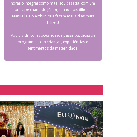
horário integral como mãe, sou casada, com um
príncipe chamado Júnior, tenho dois filhos a
Manuella e o Arthur, que fazem meus dias mais
felizes!
Vou dividir com vocês nossos passeios, dicas de
programas com crianças, experiências e
sentimentos da maternidade!