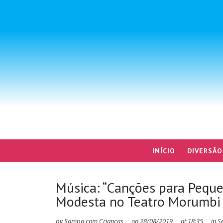
INÍCIO
DIVERSÃO
Música: “Canções para Pequ
Modesta no Teatro Morumbi
by
Sampa com Crianças
on
28/08/2019
at
18:35
in
S