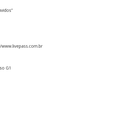
vidos”
//www.livepass.com.br
iso G1