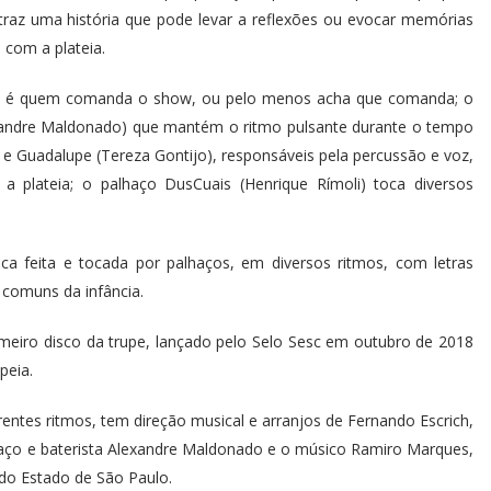
az uma história que pode levar a reflexões ou evocar memórias
 com a plateia.
o e é quem comanda o show, ou pelo menos acha que comanda; o
exandre Maldonado) que mantém o ritmo pulsante durante o tempo
 e Guadalupe (Tereza Gontijo), responsáveis pela percussão e voz,
a plateia; o palhaço DusCuais (Henrique Rímoli) toca diversos
ca feita e tocada por palhaços, em diversos ritmos, com letras
 comuns da infância.
eiro disco da trupe, lançado pelo Selo Sesc em outubro de 2018
peia.
ntes ritmos, tem direção musical e arranjos de Fernando Escrich,
aço e baterista Alexandre Maldonado e o músico Ramiro Marques,
do Estado de São Paulo.