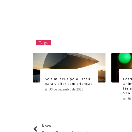
Tags
Seis museus pelo Brasil
Fest
para visitar com crianças
anim
féri
30 de dezembro de 2025
São 
30
Novo