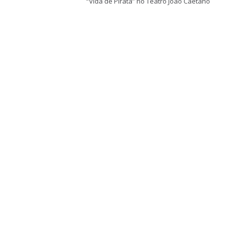
“Vida de Pirata” no Teatro João Caetano