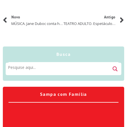
Novo
Antigo
MÚSICA. Jane Duboc conta histórias infantis em apresentação virtual para o Teatro Porto Seguro
TEATRO ADULTO. Espetáculo Pós-F, inspirado no premiado livro de Fernanda Young
Busca
Sampa com Família