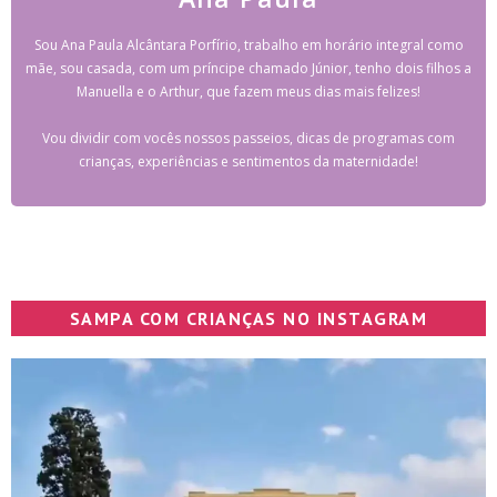
Sou Ana Paula Alcântara Porfírio, trabalho em horário integral como
mãe, sou casada, com um príncipe chamado Júnior, tenho dois filhos a
Manuella e o Arthur, que fazem meus dias mais felizes!
Vou dividir com vocês nossos passeios, dicas de programas com
crianças, experiências e sentimentos da maternidade!
SAMPA COM CRIANÇAS NO INSTAGRAM