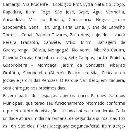
Camargo, Vila Prudente – Ecológico Prof. Lydia Natalízio Diogo,
Rapadura, Itaim, Fogo, São José, Sapé, Água Vermelha,
Aricanduva, Vila do Rodeio, Consciência Negra, Jardim
Sapopemba, Sena, Ten. Brig. Faria Lima, Juliana de Carvalho
Torres – Cohab Raposo Tavares, Zilda Arns, Lajeado – Izaura
Pereira Franzolin, Canivete, M’Boi Mirim, Barragem de
Guarapiranga, Ciência, Mongaguá, Rio Verde, Ribeirão Caulim,
Ribeirão Cocaia, Cantinho do céu, Sete Campos, Jardim Prainha,
Guabirobeira – Mombaça, Jardim da Conquista, Ribeirão
Oratório, Sapopemba (Aterro), Feitiço da Vila, Chácara do
Jockey e Jardim das Perdizes. O Parque Nair Bello, em Itaquera,
será entregue nos próximos dias.
Fazem parte dos espaços abertos cinco Parques Naturais
Municipais, que terão seu funcionamento retomado conforme
o projeto-piloto de visitação, iniciado antes da pandemia. Cada
unidade abrirá um dia na semana, de segunda a quinta, das 10h
às 16h. São eles: PNMs Jaceguava (segunda-feira); Itaim (terça-