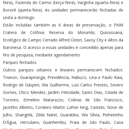
feira), Fazenda do Carmo (terça-feira), Varginha (quarta-feira) e
Bororé (quinta-feira). As unidades permanecerão fechadas de
sexta a domingo.
Estão incluídas também as 6 áreas de preservação, o PNM
Cratera de Colônia: Reserva do Morumbi, Quississana,
Ecológico de Campo Cerrado Alfred Ústeri, Savoy City e Altos da
Baronesa. O acesso a essas unidades é concedido apenas para
fins de pesquisa, mediante agendamento.
Parques fechados
Outros parques urbanos e lineares permanecem fechados:
Trianon, Guarapiranga, Previdência, Nabuco, Lina e Paulo Raia,
Rodrigo de Gásperi, Vila Guilherme, Luiz Carlos Prestes, Severo
Gomes, Chico Mendes, Jardim Felicidade, Santo Dias, Cidade de
Toronto, Ermelino Matarazzo, Colinas de São Francisco,
Jacintho Alberto, Cordeiro Martin Luther King, Castelo, Nove de
Julho, Shangrilá, Zilda Natel, Guaratiba, Vila Sílvia, Pinheirinho
D’Água, Herculano, Guanhembu, Praia de São Paulo, Casa