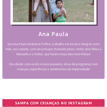
Ana Paula
Sou Ana Paula Alcântara Porfírio, trabalho em horário integral como
mãe, sou casada, com um príncipe chamado Júnior, tenho dois filhos a
Manuella e o Arthur, que fazem meus dias mais felizes!
Vou dividir com vocês nossos passeios, dicas de programas com
crianças, experiências e sentimentos da maternidade!
SAMPA COM CRIANÇAS NO INSTAGRAM